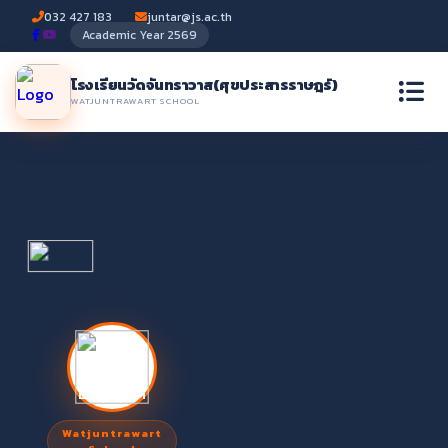
032 427 183
juntar@js.ac.th
Academic Year 2569
โรงเรียนวัดจันทราวาส
(ศุขประสารราษฎร์)
WATJUNTRAWART SCHOOL
Watjuntrawart
Watjuntrawart School