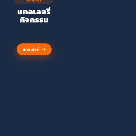
School
โรงเรียนวัดจันทรา
แกลเลอรี่
วาส
กิจกรรม
(ศุขประสารราษฎร์)
แกลเลอรี่