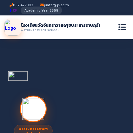
032 427 183
juntar@js.ac.th
Academic Year 2569
โรงเรียนวัดจันทราวาส
(ศุขประสารราษฎร์)
WATJUNTRAWART SCHOOL
Watjuntrawart
Watjuntrawart School