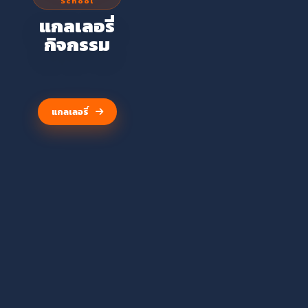
School
โรงเรียนวัดจันทรา
แกลเลอรี่
วาส
กิจกรรม
(ศุขประสารราษฎร์)
แกลเลอรี่