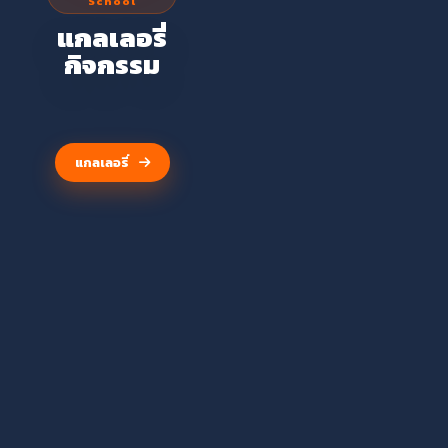
School
โรงเรียนวัดจันทรา
แกลเลอรี่
วาส
กิจกรรม
(ศุขประสารราษฎร์)
แกลเลอรี่