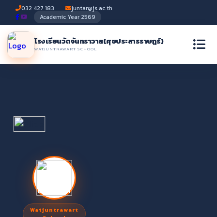
032 427 183
juntar@js.ac.th
Academic Year 2569
โรงเรียนวัดจันทราวาส
(ศุขประสารราษฎร์)
WATJUNTRAWART SCHOOL
Watjuntrawart
Watjuntrawart School