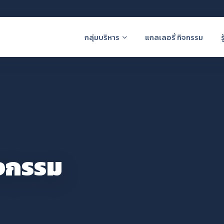
กลุ่มบริหาร
แกลเลอรี่ กิจกรรม
ร
ิจกรรม
ดจันทราวาส
(ศุขประสาร