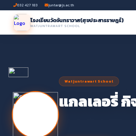
032 427 183
juntar@js.ac.th
โรงเรียนวัดจันทราวาส
(ศุขประสารราษฎร์)
WATJUNTRAWART SCHOOL
Watjuntrawart School
Watjuntrawart School
แกลเลอรี่ ก
โรงเรียนวั