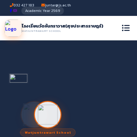
032 427 183
juntar@js.ac.th
Academic Year 2569
โรงเรียนวัดจันทราวาส
(ศุขประสารราษฎร์)
WATJUNTRAWART SCHOOL
Watjuntrawart
Watjuntrawart School