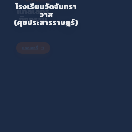
School
โรงเรียนวัดจันทรา
แกลเลอรี่
วาส
กิจกรรม
(ศุขประสารราษฎร์)
แกลเลอรี่