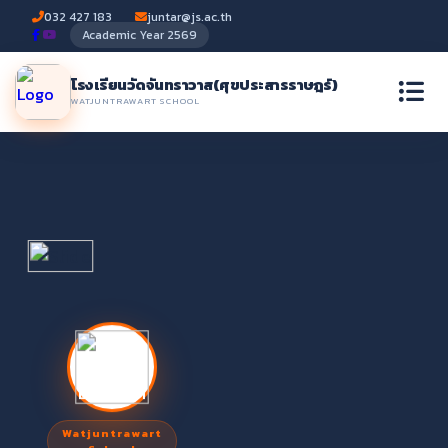
032 427 183
juntar@js.ac.th
Academic Year 2569
โรงเรียนวัดจันทราวาส
(ศุขประสารราษฎร์)
WATJUNTRAWART SCHOOL
Watjuntrawart
Watjuntrawart School