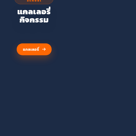
School
โรงเรียนวัดจันทรา
แกลเลอรี่
วาส
กิจกรรม
(ศุขประสารราษฎร์)
แกลเลอรี่